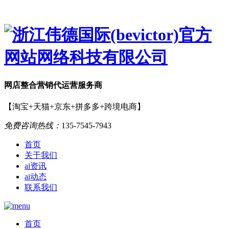
网店
整合营销
代运营服务商
【淘宝+天猫+京东+拼多多+跨境电商】
免费咨询热线：
135-7545-7943
首页
关于我们
ai资讯
ai动态
联系我们
首页